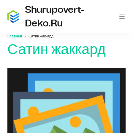
Shurupovert-
Deko.ru
Главная
Сатин жаккард
Сатин жаккард